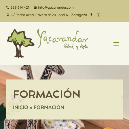
669 614 421
info@yacarandar.com


C/ Pedro Arnal Cavero nº 28, local 6 - Zaragoza



FORMACIÓN
INICIO
»
FORMACIÓN