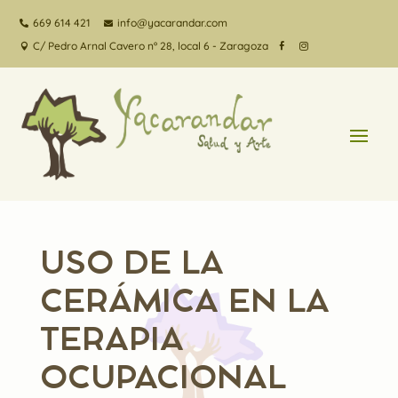
669 614 421
info@yacarandar.com


C/ Pedro Arnal Cavero nº 28, local 6 - Zaragoza



USO DE LA
CERÁMICA EN LA
TERAPIA
OCUPACIONAL