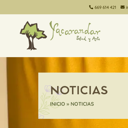
669 614 421


NOTICIAS
INICIO
»
NOTICIAS